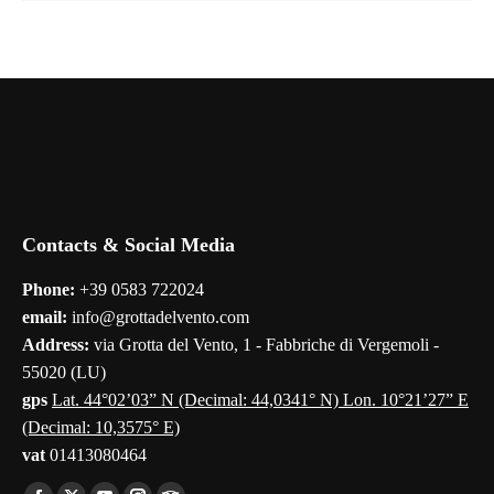
Contacts & Social Media
Phone:
+39 0583 722024
email:
info@grottadelvento.com
Address:
via Grotta del Vento, 1 - Fabbriche di Vergemoli -
55020 (LU)
gps
Lat. 44°02’03” N (Decimal: 44,0341° N) Lon. 10°21’27” E
(Decimal: 10,3575° E)
vat
01413080464
Find us on: