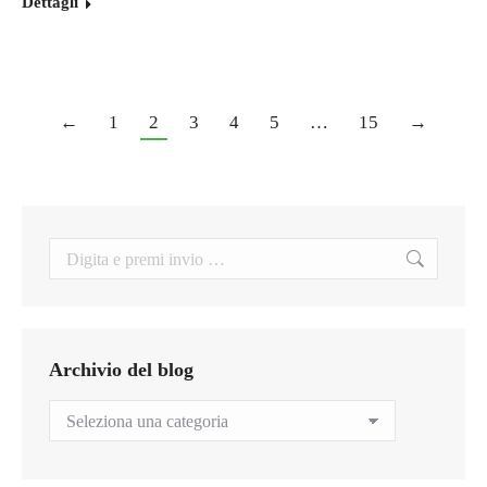
Dettagli
←
1
2
3
4
5
…
15
→
Search:
Archivio del blog
Archivio
del
blog