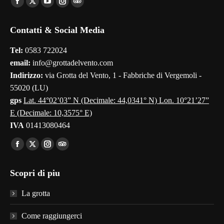
Facebook
X
YouTube
Instagram
TripAdvisor
page
page
page
page
page
Contatti & Social Media
opens
opens
opens
opens
opens
in
in
in
in
in
Tel:
0583 722024
new
new
new
new
new
email:
info@grottadelvento.com
window
window
window
window
window
Indirizzo:
via Grotta del Vento, 1 - Fabbriche di Vergemoli -
55020 (LU)
gps
Lat. 44°02’03” N (Decimale: 44,0341° N) Lon. 10°21’27”
E (Decimale: 10,3575° E)
IVA
01413080464
Find us on:
Facebook
X
Instagram
TripAdvisor
page
page
page
page
Scopri di piu
opens
opens
opens
opens
in
in
in
in
La grotta
new
new
new
new
window
window
window
window
Come raggiungerci