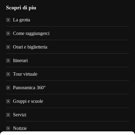
page
page
page
page
Scopri di piu
opens
opens
opens
opens
in
in
in
in
La grotta
new
new
new
new
window
window
window
window
Come raggiungerci
Orari e biglietteria
Itinerari
Tour virtuale
Panoramica 360°
Gruppi e scuole
Servizi
Notizie