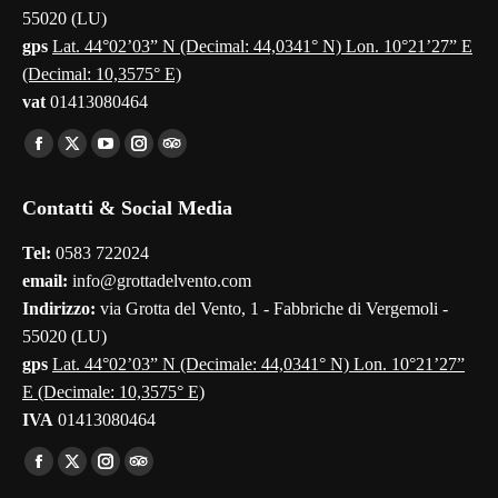
55020 (LU)
gps
Lat. 44°02’03” N (Decimal: 44,0341° N) Lon. 10°21’27” E
(Decimal: 10,3575° E)
vat
01413080464
Find us on:
Facebook
X
YouTube
Instagram
TripAdvisor
page
page
page
page
page
Contatti & Social Media
opens
opens
opens
opens
opens
in
in
in
in
in
Tel:
0583 722024
new
new
new
new
new
email:
info@grottadelvento.com
window
window
window
window
window
Indirizzo:
via Grotta del Vento, 1 - Fabbriche di Vergemoli -
55020 (LU)
gps
Lat. 44°02’03” N (Decimale: 44,0341° N) Lon. 10°21’27”
E (Decimale: 10,3575° E)
IVA
01413080464
Find us on:
Facebook
X
Instagram
TripAdvisor