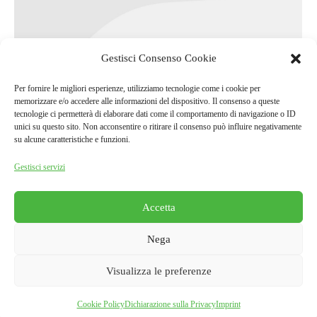
Gestisci Consenso Cookie
Abbigliamento e oggettistica firmata
Per fornire le migliori esperienze, utilizziamo tecnologie come i cookie per
memorizzare e/o accedere alle informazioni del dispositivo. Il consenso a queste
Grotta del Vento
tecnologie ci permetterà di elaborare dati come il comportamento di navigazione o ID
unici su questo sito. Non acconsentire o ritirare il consenso può influire negativamente
Eventi
By
Grotta del Vento
5 Gennaio 2016
su alcune caratteristiche e funzioni.
Lascia un commento
Gestisci servizi
New line of clothing and objects with the Grotta
del Vento label
Accetta
Nega
Visualizza le preferenze
Grotta del Vento
Cookie Policy
Dichiarazione sulla Privacy
Imprint
Cookie Policy
·
Privacy Policy
|
Call Us:
+39-0583-722024