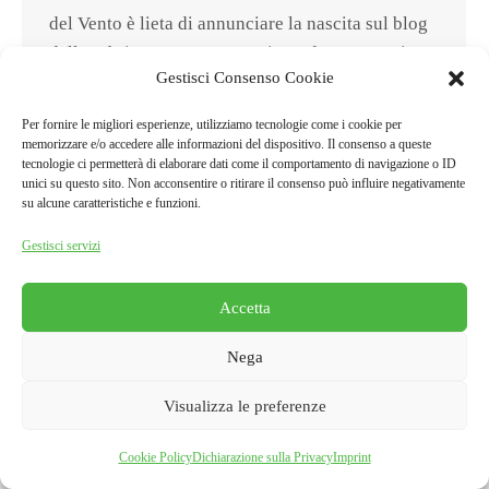
del Vento è lieta di annunciare la nascita sul blog
della rubrica CURIOSITA’, riguardante aspetti
Gestisci Consenso Cookie
scientifici, storici ed aneddotici di questa
complessa ed affascinante cavità sotterranea,
Per fornire le migliori esperienze, utilizziamo tecnologie come i cookie per
unica nel suo genere per la straordinaria varietà di
memorizzare e/o accedere alle informazioni del dispositivo. Il consenso a queste
tecnologie ci permetterà di elaborare dati come il comportamento di navigazione o ID
aspetti che ne fa una vera e…
unici su questo sito. Non acconsentire o ritirare il consenso può influire negativamente
su alcune caratteristiche e funzioni.
Gestisci servizi
Accetta
Grotta del Vento
Cookie Policy
·
Privacy Policy
|
Call Us:
+39-0583-722024
Nega
Visualizza le preferenze
Cookie Policy
Dichiarazione sulla Privacy
Imprint