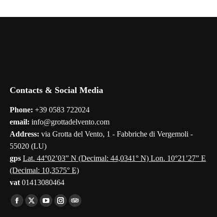
Contacts & Social Media
Phone:
+39 0583 722024
email:
info@grottadelvento.com
Address:
via Grotta del Vento, 1 - Fabbriche di Vergemoli -
55020 (LU)
gps
Lat. 44°02’03” N (Decimal: 44,0341° N) Lon. 10°21’27” E
(Decimal: 10,3575° E)
vat
01413080464
Find us on:
Facebook
X
YouTube
Instagram
TripAdvisor