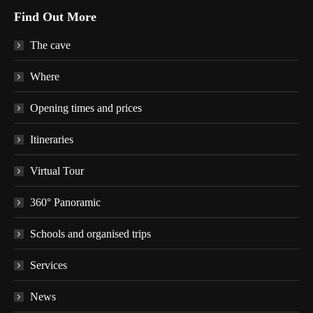
page
page
page
page
page
Find Out More
opens
opens
opens
opens
opens
in
in
in
in
in
The cave
new
new
new
new
new
window
window
window
window
window
Where
Opening times and prices
Itineraries
Virtual Tour
360° Panoramic
Schools and organised trips
Services
News