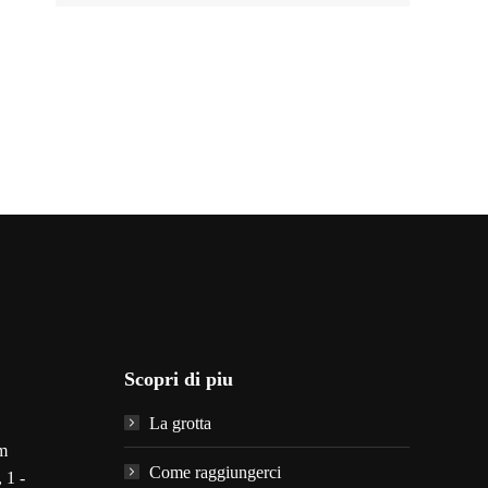
Scopri di piu
La grotta
m
Come raggiungerci
 1 -