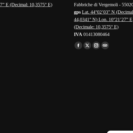
7” E (Decimal: 10,3575° E)
Fabbriche di Vergemoli - 5502
gps
Lat. 44°02’03” N (Decimal
44,0341° N) Lon. 10°21’27” E
(Decimale: 10,3575° E)
IVA
01413080464
Find us on:
Facebook
X
Instagram
TripAdvisor
page
page
page
page
opens
opens
opens
opens
in
in
in
in
new
new
new
new
window
window
window
window