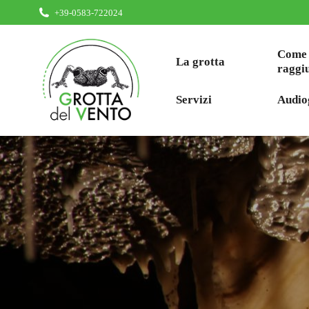
+39-0583-722024
Come
La grotta
raggi
Servizi
Audio