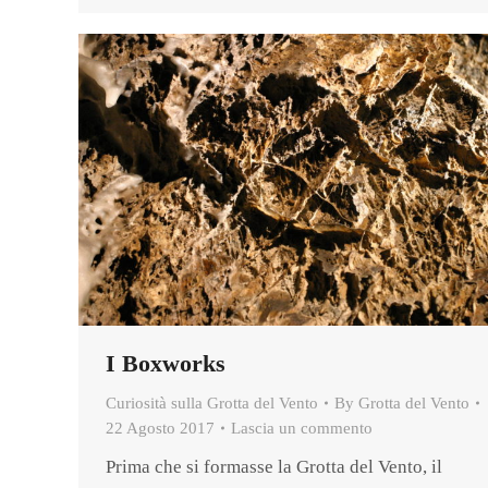
I Boxworks
Curiosità sulla Grotta del Vento
By
Grotta del Vento
22 Agosto 2017
Lascia un commento
Prima che si formasse la Grotta del Vento, il