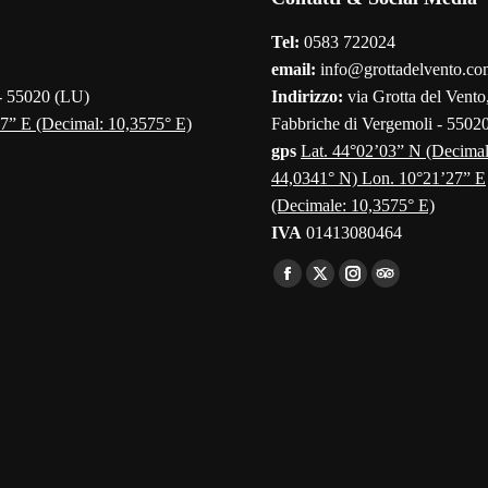
Tel:
0583 722024
email:
info@grottadelvento.co
 - 55020 (LU)
Indirizzo:
via Grotta del Vento,
7” E (Decimal: 10,3575° E)
Fabbriche di Vergemoli - 5502
gps
Lat. 44°02’03” N (Decimal
44,0341° N) Lon. 10°21’27” E
(Decimale: 10,3575° E)
IVA
01413080464
Find us on:
Facebook
X
Instagram
TripAdvisor
page
page
page
page
opens
opens
opens
opens
in
in
in
in
new
new
new
new
window
window
window
window