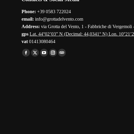
Phone:
+39 0583 722024
email:
info@grottadelvento.com
Address:
via Grotta del Vento, 1 - Fabbriche di Vergemoli
gps
Lat. 44°02’03” N (Decimal: 44,0341° N) Lon. 10°21’2
vat
01413080464
Find us on:
Facebook
X
YouTube
Instagram
TripAdvisor
page
page
page
page
page
opens
opens
opens
opens
opens
in
in
in
in
in
new
new
new
new
new
window
window
window
window
window