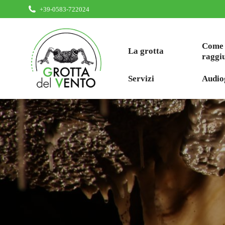
+39-0583-722024
Come
La grotta
raggi
Servizi
Audio