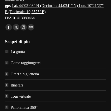
gps
Lat. 44°02’03” N (Decimale: 44,0341° N) Lon. 10°21’27”
E (Decimale: 10,3575° E)
IVA
01413080464
Find us on:
Facebook
X
Instagram
TripAdvisor
page
page
page
page
Scopri di piu
opens
opens
opens
opens
in
in
in
in
La grotta
new
new
new
new
window
window
window
window
Come raggiungerci
Orari e biglietteria
Itinerari
Tour virtuale
Panoramica 360°