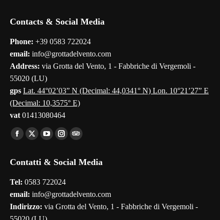
Contacts & Social Media
Phone:
+39 0583 722024
email:
info@grottadelvento.com
Address:
via Grotta del Vento, 1 - Fabbriche di Vergemoli -
55020 (LU)
gps
Lat. 44°02’03” N (Decimal: 44,0341° N) Lon. 10°21’27” E
(Decimal: 10,3575° E)
vat
01413080464
Find us on:
Facebook
X
YouTube
Instagram
TripAdvisor
page
page
page
page
page
Contatti & Social Media
opens
opens
opens
opens
opens
in
in
in
in
in
Tel:
0583 722024
new
new
new
new
new
email:
info@grottadelvento.com
window
window
window
window
window
Indirizzo:
via Grotta del Vento, 1 - Fabbriche di Vergemoli -
55020 (LU)