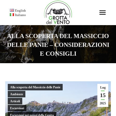
English
Italiano
ALLA SCOPERTA DEL MASSICCIO
DELLE PANIE – CONSIDERAZIONI
E CONSIGLI
You are here:
Alla scoperta del Massiccio delle Panie
Lug
15
Ambiente
Articoli
2025
Escursioni
Escursioni nei pressi della Grotta