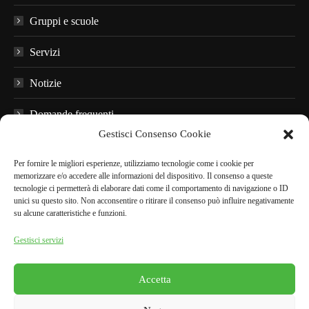
Gruppi e scuole
Servizi
Notizie
Domande frequenti
Gestisci Consenso Cookie
Materiale informativo
Per fornire le migliori esperienze, utilizziamo tecnologie come i cookie per
Audioguide
memorizzare e/o accedere alle informazioni del dispositivo. Il consenso a queste
tecnologie ci permetterà di elaborare dati come il comportamento di navigazione o ID
unici su questo sito. Non acconsentire o ritirare il consenso può influire negativamente
Nei dintorni
su alcune caratteristiche e funzioni.
Gestisci servizi
PRENOTA ONLINE
Accetta
English