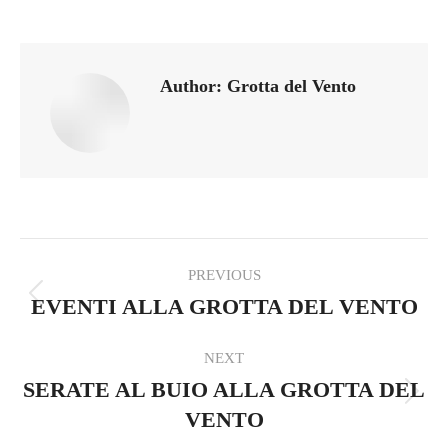
on
on
on
on
Facebook
WhatsApp
Pinterest
LinkedIn
Author:
Grotta del Vento
Post
PREVIOUS
navigation
EVENTI ALLA GROTTA DEL VENTO
Previous
post:
NEXT
SERATE AL BUIO ALLA GROTTA DEL
Next
VENTO
post: