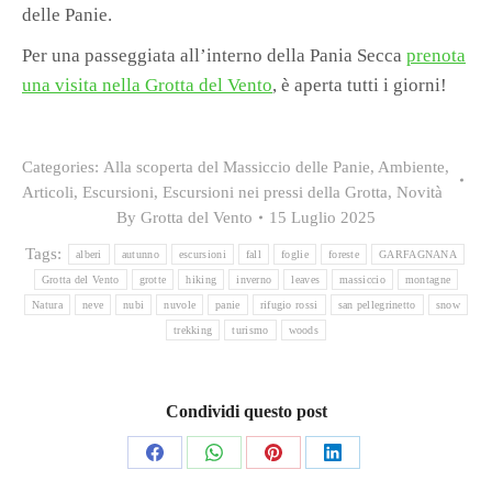
delle Panie.
Per una passeggiata all’interno della Pania Secca
prenota
una visita nella Grotta del Vento
, è aperta tutti i giorni!
Categories:
Alla scoperta del Massiccio delle Panie
,
Ambiente
,
Articoli
,
Escursioni
,
Escursioni nei pressi della Grotta
,
Novità
By
Grotta del Vento
15 Luglio 2025
Tags:
alberi
autunno
escursioni
fall
foglie
foreste
GARFAGNANA
Grotta del Vento
grotte
hiking
inverno
leaves
massiccio
montagne
Natura
neve
nubi
nuvole
panie
rifugio rossi
san pellegrinetto
snow
trekking
turismo
woods
Condividi questo post
Share
Share
Share
Share