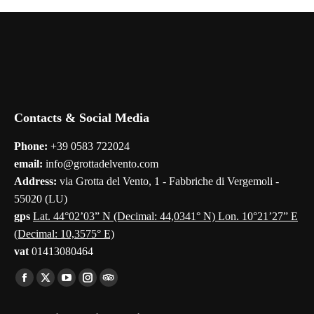
Contacts & Social Media
Phone:
+39 0583 722024
email:
info@grottadelvento.com
Address:
via Grotta del Vento, 1 - Fabbriche di Vergemoli -
55020 (LU)
gps
Lat. 44°02’03” N (Decimal: 44,0341° N) Lon. 10°21’27” E
(Decimal: 10,3575° E)
vat
01413080464
Find us on:
Facebook
X
YouTube
Instagram
TripAdvisor
page
page
page
page
page