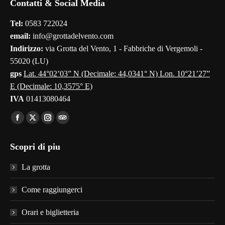
Contatti & Social Media
opens
opens
opens
opens
opens
in
in
in
in
in
Tel:
0583 722024
new
new
new
new
new
email:
info@grottadelvento.com
window
window
window
window
window
Indirizzo:
via Grotta del Vento, 1 - Fabbriche di Vergemoli -
55020 (LU)
gps
Lat. 44°02’03” N (Decimale: 44,0341° N) Lon. 10°21’27”
E (Decimale: 10,3575° E)
IVA
01413080464
Find us on:
Facebook
X
Instagram
TripAdvisor
page
page
page
page
Scopri di piu
opens
opens
opens
opens
in
in
in
in
La grotta
new
new
new
new
window
window
window
window
Come raggiungerci
Orari e biglietteria