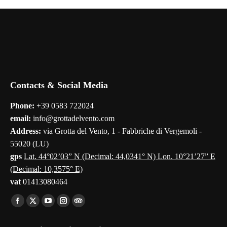
Contacts & Social Media
Phone:
+39 0583 722024
email:
info@grottadelvento.com
Address:
via Grotta del Vento, 1 - Fabbriche di Vergemoli -
55020 (LU)
gps
Lat. 44°02’03” N (Decimal: 44,0341° N) Lon. 10°21’27” E
(Decimal: 10,3575° E)
vat
01413080464
Find us on:
Facebook
X
YouTube
Instagram
TripAdvisor
page
page
page
page
page