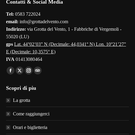
Contatti & Social Media
opens
opens
opens
opens
opens
in
in
in
in
in
Tel:
0583 722024
new
new
new
new
new
email:
info@grottadelvento.com
window
window
window
window
window
Indirizzo:
via Grotta del Vento, 1 - Fabbriche di Vergemoli -
55020 (LU)
gps
Lat. 44°02’03” N (Decimale: 44,0341° N) Lon. 10°21’27”
E (Decimale: 10,3575° E)
IVA
01413080464
Find us on:
Facebook
X
Instagram
TripAdvisor
page
page
page
page
Scopri di piu
opens
opens
opens
opens
in
in
in
in
La grotta
new
new
new
new
window
window
window
window
Come raggiungerci
Orari e biglietteria