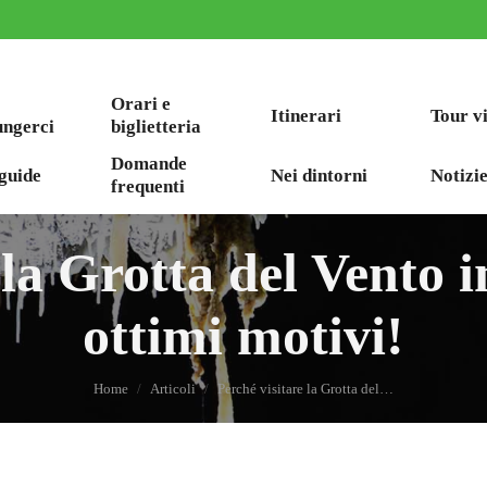
Orari e
Itinerari
Tour v
ungerci
biglietteria
Domande
guide
Nei dintorni
Notizie
frequenti
 la Grotta del Vento i
ottimi motivi!
You are here:
Home
Articoli
Perché visitare la Grotta del…