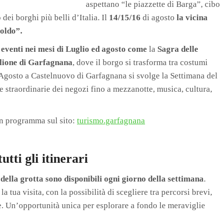
aspettano “le piazzette di Barga”, cibo
dei borghi più belli d’Italia. Il
14/15/16
di agosto
la vicina
roldo”.
 eventi nei mesi di Luglio ed agosto come
la
Sagra delle
lione di Garfagnana
, dove il borgo si trasforma tra costumi
9 Agosto a Castelnuovo di Garfagnana si svolge la Settimana del
 straordinarie dei negozi fino a mezzanotte, musica, cultura,
in programma sul sito:
turismo.garfagnana
utti gli itinerari
ri della grotta sono disponibili ogni giorno della settimana
.
a tua visita, con la possibilità di scegliere tra percorsi brevi,
esse. Un’opportunità unica per esplorare a fondo le meraviglie