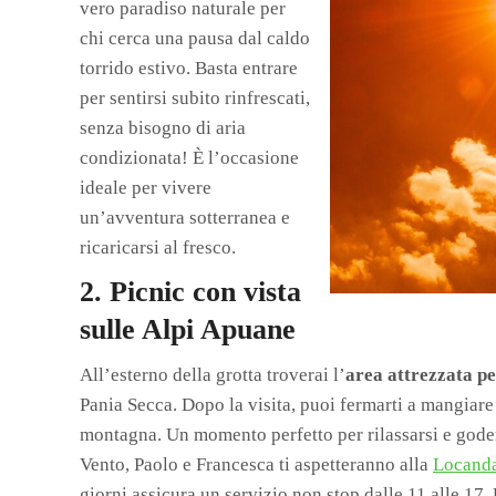
vero paradiso naturale per
chi cerca una pausa dal caldo
torrido estivo. Basta entrare
per sentirsi subito rinfrescati,
senza bisogno di aria
condizionata! È l’occasione
ideale per vivere
un’avventura sotterranea e
ricaricarsi al fresco.
2. Picnic con vista
sulle Alpi Apuane
All’esterno della grotta troverai l’
area attrezzata per
Pania Secca. Dopo la visita, puoi fermarti a mangiare 
montagna. Un momento perfetto per rilassarsi e godersi
Vento, Paolo e Francesca ti aspetteranno alla
Locand
giorni assicura un servizio non stop dalle 11 alle 17.