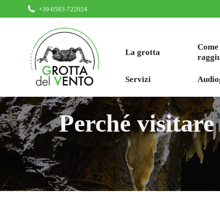
+39-0583-722024
Come
La grotta
raggi
Servizi
Audio
Perché visitare