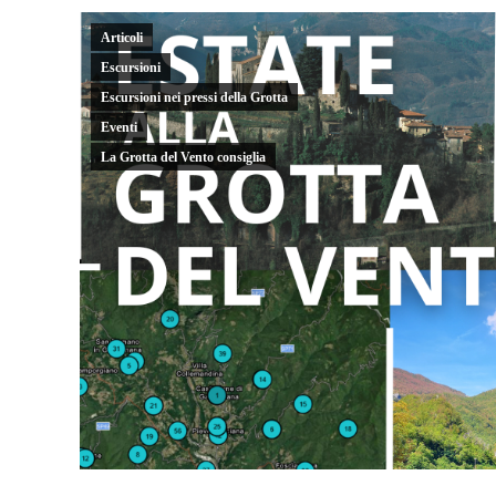
Articoli
Escursioni
Escursioni nei pressi della Grotta
Eventi
La Grotta del Vento consiglia