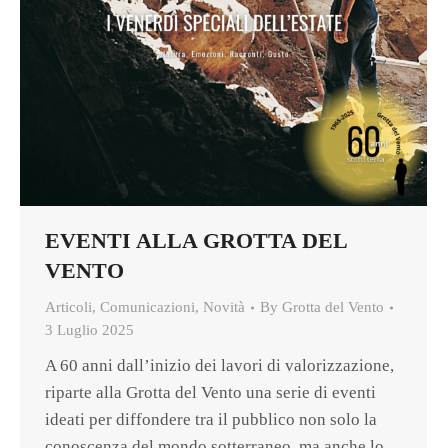
EVENTI ALLA GROTTA DEL
VENTO
Articoli
,
Comunicazioni
,
Novità
By
Grotta del Vento
3 Luglio 2025
A 60 anni dall’inizio dei lavori di valorizzazione,
riparte alla Grotta del Vento una serie di eventi
ideati per diffondere tra il pubblico non solo la
conoscenza del mondo sotterraneo, ma anche lo