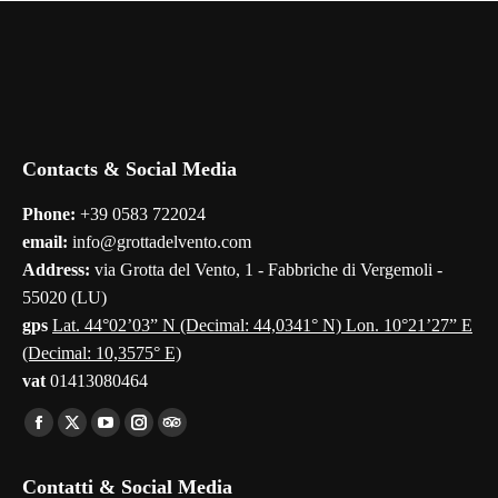
Contacts & Social Media
Phone:
+39 0583 722024
email:
info@grottadelvento.com
Address:
via Grotta del Vento, 1 - Fabbriche di Vergemoli -
55020 (LU)
gps
Lat. 44°02’03” N (Decimal: 44,0341° N) Lon. 10°21’27” E
(Decimal: 10,3575° E)
vat
01413080464
Find us on:
Facebook
X
YouTube
Instagram
TripAdvisor
page
page
page
page
page
Contatti & Social Media
opens
opens
opens
opens
opens