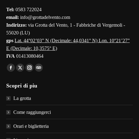
in
in
in
in
in
Tel:
0583 722024
new
new
new
new
new
email:
info@grottadelvento.com
window
window
window
window
window
Indirizzo:
via Grotta del Vento, 1 - Fabbriche di Vergemoli -
55020 (LU)
gps
Lat. 44°02’03” N (Decimale: 44,0341° N) Lon. 10°21’27”
E (Decimale: 10,3575° E)
IVA
01413080464
Find us on:
Facebook
X
Instagram
TripAdvisor
page
page
page
page
Scopri di piu
opens
opens
opens
opens
in
in
in
in
La grotta
new
new
new
new
window
window
window
window
Come raggiungerci
Orari e biglietteria