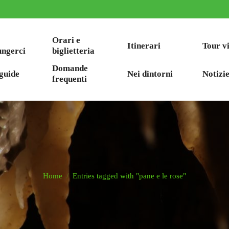
Orari e
Itinerari
Tour v
ungerci
biglietteria
Domande
guide
Nei dintorni
Notizie
frequenti
Home
Entries tagged with "pane e le rose"
You are here: