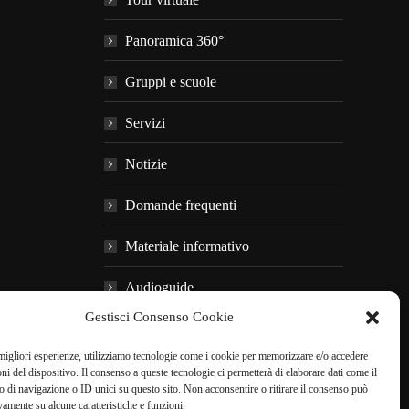
Panoramica 360°
Gruppi e scuole
Servizi
Notizie
Domande frequenti
Materiale informativo
Audioguide
Gestisci Consenso Cookie
Nei dintorni
 migliori esperienze, utilizziamo tecnologie come i cookie per memorizzare e/o accedere
oni del dispositivo. Il consenso a queste tecnologie ci permetterà di elaborare dati come il
di navigazione o ID unici su questo sito. Non acconsentire o ritirare il consenso può
PRENOTA ONLINE
vamente su alcune caratteristiche e funzioni.