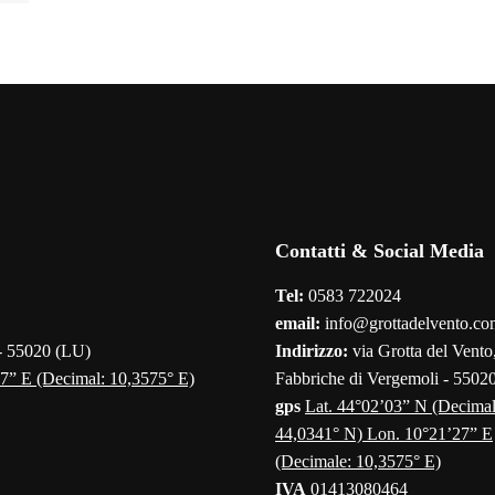
Contatti & Social Media
Tel:
0583 722024
email:
info@grottadelvento.co
 - 55020 (LU)
Indirizzo:
via Grotta del Vento,
7” E (Decimal: 10,3575° E)
Fabbriche di Vergemoli - 5502
gps
Lat. 44°02’03” N (Decimal
44,0341° N) Lon. 10°21’27” E
(Decimale: 10,3575° E)
IVA
01413080464