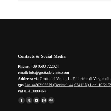
Contacts & Social Media
Phone:
+39 0583 722024
email:
info@grottadelvento.com
Address:
via Grotta del Vento, 1 - Fabbriche di Vergemoli
gps
Lat. 44°02’03” N (Decimal: 44,0341° N) Lon. 10°21’2
vat
01413080464
Find us on:
Facebook
X
YouTube
Instagram
TripAdvisor
page
page
page
page
page