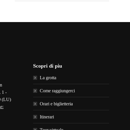
Scopri di piu
La grotta
m
Come raggiungerci
 1 -
0 (LU)
Orari e biglietteria
e:
Itinerari
Tour virtuale