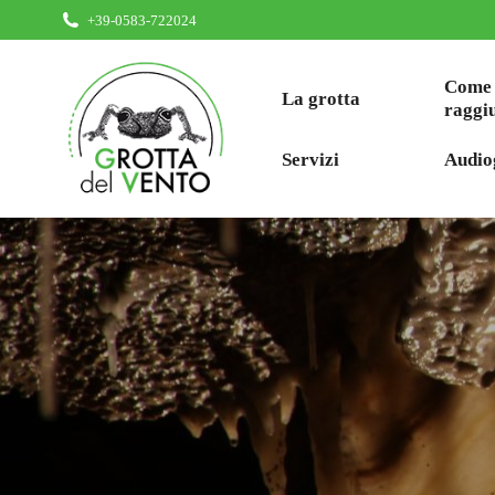
+39-0583-722024
Come
La grotta
raggi
Servizi
Audio