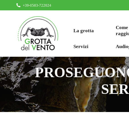
+39-0583-722024
Come
La grotta
raggi
Servizi
Audio
PROSEGUONO
SER