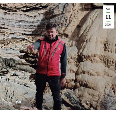
Set
11
2024