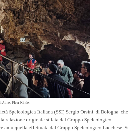
di Aimee Fleur Kinder
ietà Speleologica Italiana (SSI) Sergio Orsini, di Bologna, che
lla relazione originale stilata dal Gruppo Speleologico
e anni quella effettuata dal Gruppo Speleologico Lucchese. Si