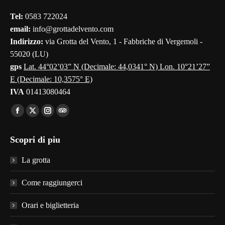
in
in
in
in
in
Tel:
0583 722024
new
new
new
new
new
email:
info@grottadelvento.com
window
window
window
window
window
Indirizzo:
via Grotta del Vento, 1 - Fabbriche di Vergemoli -
55020 (LU)
gps
Lat. 44°02’03” N (Decimale: 44,0341° N) Lon. 10°21’27”
E (Decimale: 10,3575° E)
IVA
01413080464
Find us on:
Facebook
X
Instagram
TripAdvisor
page
page
page
page
Scopri di piu
opens
opens
opens
opens
in
in
in
in
La grotta
new
new
new
new
window
window
window
window
Come raggiungerci
Orari e biglietteria