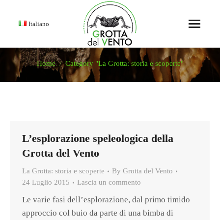
Italiano
Home
Category "La Grotta: storia e scoperte"
You are here:
L’esplorazione speleologica della
Grotta del Vento
La Grotta: storia e scoperte
By
Grotta del Vento
24 Luglio 2015
Lascia un commento
Le varie fasi dell’esplorazione, dal primo timido
approccio col buio da parte di una bimba di