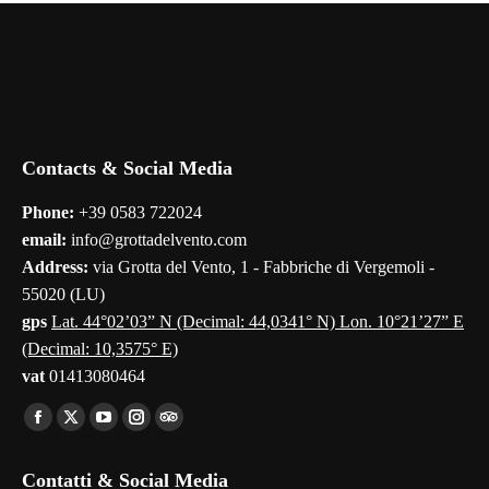
Contacts & Social Media
Phone:
+39 0583 722024
email:
info@grottadelvento.com
Address:
via Grotta del Vento, 1 - Fabbriche di Vergemoli -
55020 (LU)
gps
Lat. 44°02’03” N (Decimal: 44,0341° N) Lon. 10°21’27” E
(Decimal: 10,3575° E)
vat
01413080464
Find us on:
Facebook
X
YouTube
Instagram
TripAdvisor
page
page
page
page
page
Contatti & Social Media
opens
opens
opens
opens
opens