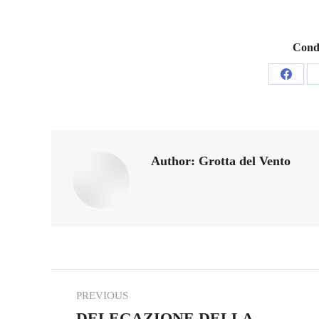
Condi
Share
on
Facebo
Author:
Grotta del Vento
Post
PREVIOUS
navigation
DELEGAZIONE DELLA