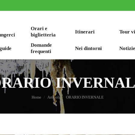
Orari e
Itinerari
Tour v
ungerci
biglietteria
Domande
guide
Nei dintorni
Notizie
frequenti
RARIO INVERNA
You are here:
Home
Articoli
ORARIO INVERNALE