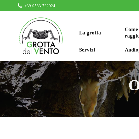
+39-0583-722024
Come
La grotta
raggi
Servizi
Audio
O