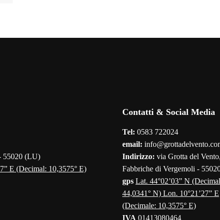
Contatti & Social Media
Tel:
0583 722024
email:
info@grottadelvento.co
 - 55020 (LU)
Indirizzo:
via Grotta del Vento,
7” E (Decimal: 10,3575° E)
Fabbriche di Vergemoli - 5502
gps
Lat. 44°02’03” N (Decimal
44,0341° N) Lon. 10°21’27” E
(Decimale: 10,3575° E)
IVA
01413080464