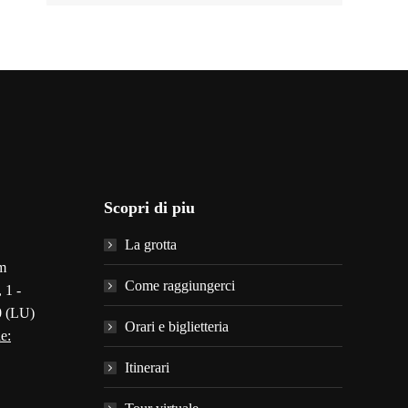
Scopri di piu
La grotta
m
Come raggiungerci
 1 -
0 (LU)
Orari e biglietteria
e:
Itinerari