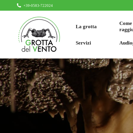
+39-0583-722024
Come
La grotta
raggi
Servizi
Audio