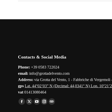
Contacts & Social Media
Phone:
+39 0583 722024
email:
info@grottadelvento.com
Address:
via Grotta del Vento, 1 - Fabbriche di Vergemoli
gps
Lat. 44°02’03” N (Decimal: 44,0341° N) Lon. 10°21’2
vat
01413080464
Find us on:
Facebook
X
YouTube
Instagram
TripAdvisor
page
page
page
page
page