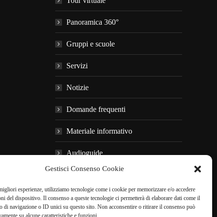
Tour virtuale
Panoramica 360°
Gruppi e scuole
Servizi
Notizie
Domande frequenti
Materiale informativo
Audioguide
Gestisci Consenso Cookie
Nei dintorni
 migliori esperienze, utilizziamo tecnologie come i cookie per memorizzare e/o accedere
oni del dispositivo. Il consenso a queste tecnologie ci permetterà di elaborare dati come il
di navigazione o ID unici su questo sito. Non acconsentire o ritirare il consenso può
PRENOTA ONLINE
vamente su alcune caratteristiche e funzioni.