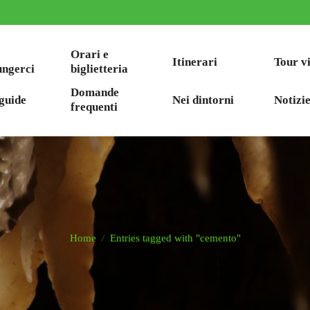
Orari e
Itinerari
Tour v
ungerci
biglietteria
Domande
guide
Nei dintorni
Notizie
frequenti
Home
Entries tagged with "cemento"
You are here: