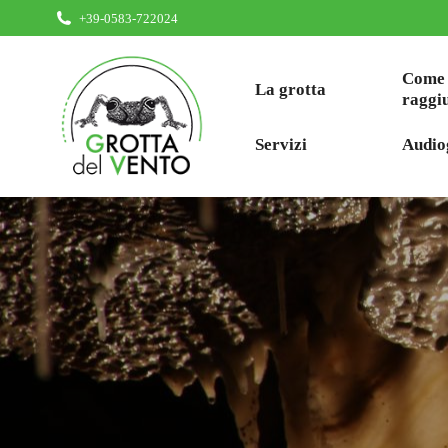
+39-0583-722024
Come
La grotta
raggi
Servizi
Audio