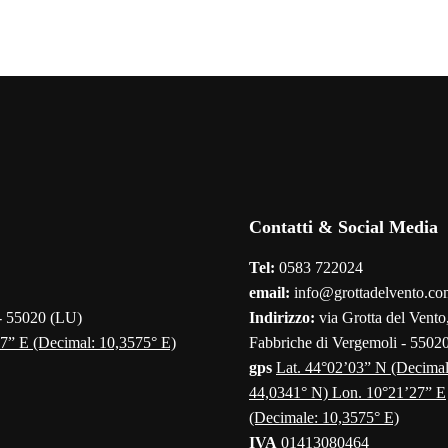
Contatti & Social Media
Tel:
0583 722024
email:
info@grottadelvento.co
 - 55020 (LU)
Indirizzo:
via Grotta del Vento,
7” E (Decimal: 10,3575° E)
Fabbriche di Vergemoli - 5502
gps
Lat. 44°02’03” N (Decimal
44,0341° N) Lon. 10°21’27” E
(Decimale: 10,3575° E)
IVA
01413080464