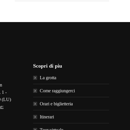
Scopri di piu
La grotta
m
Come raggiungerci
 1 -
0 (LU)
Orari e biglietteria
e:
Itinerari
Tour virtuale