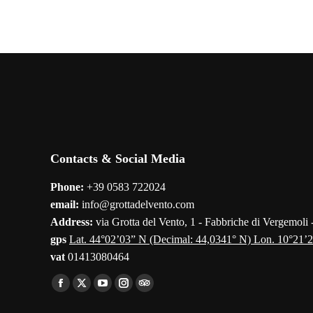
Contacts & Social Media
Phone:
+39 0583 722024
email:
info@grottadelvento.com
Address:
via Grotta del Vento, 1 - Fabbriche di Vergemoli
gps
Lat. 44°02’03” N (Decimal: 44,0341° N) Lon. 10°21’2
vat
01413080464
Find us on:
Facebook
X
YouTube
Instagram
TripAdvisor
page
page
page
page
page