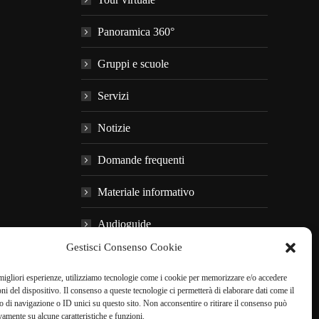
Panoramica 360°
Gruppi e scuole
Servizi
Notizie
Domande frequenti
Materiale informativo
Audioguide
Gestisci Consenso Cookie
Nei dintorni
 migliori esperienze, utilizziamo tecnologie come i cookie per memorizzare e/o accedere
oni del dispositivo. Il consenso a queste tecnologie ci permetterà di elaborare dati come il
di navigazione o ID unici su questo sito. Non acconsentire o ritirare il consenso può
PRENOTA ONLINE
vamente su alcune caratteristiche e funzioni.