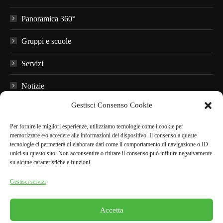
Panoramica 360°
Gruppi e scuole
Servizi
Notizie
Gestisci Consenso Cookie
Domande frequenti
Per fornire le migliori esperienze, utilizziamo tecnologie come i cookie per
Materiale informativo
memorizzare e/o accedere alle informazioni del dispositivo. Il consenso a queste
tecnologie ci permetterà di elaborare dati come il comportamento di navigazione o ID
Audioguide
unici su questo sito. Non acconsentire o ritirare il consenso può influire negativamente
su alcune caratteristiche e funzioni.
Nei dintorni
Gestisci servizi
Accetta
PRENOTA ONLINE