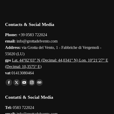
Contacts & Social Media
Phone:
+39 0583 722024
email:
info@grottadelvento.com
Address:
via Grotta del Vento, 1 - Fabbriche di Vergemoli -
55020 (LU)
gps
Lat. 44°02’03” N (Decimal: 44,0341° N) Lon. 10°21’27” E
(Decimal: 10,3575° E)
vat
01413080464
Find us on:
Facebook
X
YouTube
Instagram
TripAdvisor
page
page
page
page
page
Contatti & Social Media
opens
opens
opens
opens
opens
in
in
in
in
in
Tel:
0583 722024
new
new
new
new
new
email:
info@grottadelvento.com