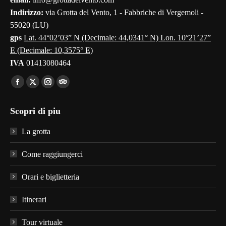
window
window
window
window
window
Indirizzo:
via Grotta del Vento, 1 - Fabbriche di Vergemoli -
55020 (LU)
gps
Lat. 44°02’03” N (Decimale: 44,0341° N) Lon. 10°21’27”
E (Decimale: 10,3575° E)
IVA
01413080464
Find us on:
Facebook
X
Instagram
TripAdvisor
page
page
page
page
Scopri di piu
opens
opens
opens
opens
in
in
in
in
La grotta
new
new
new
new
window
window
window
window
Come raggiungerci
Orari e biglietteria
Itinerari
Tour virtuale