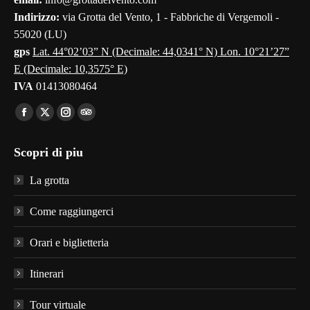
window
window
window
window
window
Indirizzo:
via Grotta del Vento, 1 - Fabbriche di Vergemoli -
55020 (LU)
gps
Lat. 44°02’03” N (Decimale: 44,0341° N) Lon. 10°21’27”
E (Decimale: 10,3575° E)
IVA
01413080464
Find us on:
Facebook
X
Instagram
TripAdvisor
page
page
page
page
Scopri di piu
opens
opens
opens
opens
in
in
in
in
La grotta
new
new
new
new
window
window
window
window
Come raggiungerci
Orari e biglietteria
Itinerari
Tour virtuale