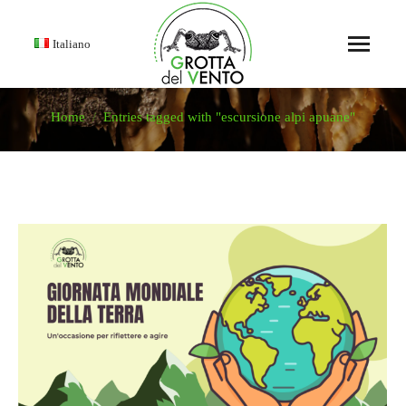
Italiano
Home
Entries tagged with "escursione alpi apuane"
You are here: