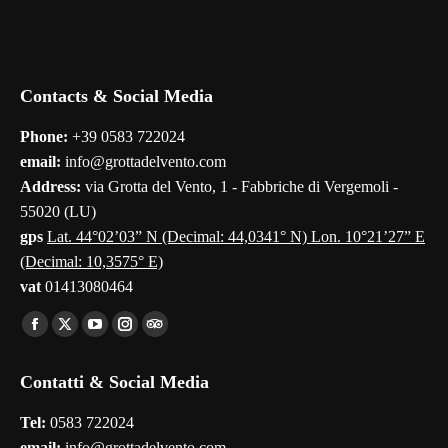
Contacts & Social Media
Phone:
+39 0583 722024
email:
info@grottadelvento.com
Address:
via Grotta del Vento, 1 - Fabbriche di Vergemoli -
55020 (LU)
gps
Lat. 44°02’03” N (Decimal: 44,0341° N) Lon. 10°21’27” E
(Decimal: 10,3575° E)
vat
01413080464
Find us on:
Facebook
X
YouTube
Instagram
TripAdvisor
page
page
page
page
page
Contatti & Social Media
opens
opens
opens
opens
opens
in
in
in
in
in
Tel:
0583 722024
new
new
new
new
new
email:
info@grottadelvento.com