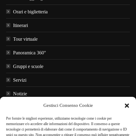
Orari e biglietteria
Itinerari
Tour virtuale
Panoramica 360°
Gruppi e scuole
Servizi
Notizie
Gestisci Consenso Cookie
Domande frequenti
Per fornire le migliori esperienze, utilizziamo tecnologie come i cookie per
Materiale informativo
memorizzare e/o accedere alle informazioni del dispositivo. Il consenso a queste
tecnologie ci permetterà di elaborare dati come il comportamento di navigazione o ID
Audioguide
unici su questo sito. Non acconsentire o ritirare il consenso può influire negativamente