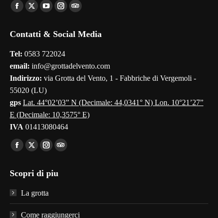
Find us on:
Facebook
X
YouTube
Instagram
TripAdvisor
page
page
page
page
page
Contatti & Social Media
opens
opens
opens
opens
opens
in
in
in
in
in
Tel:
0583 722024
new
new
new
new
new
email:
info@grottadelvento.com
window
window
window
window
window
Indirizzo:
via Grotta del Vento, 1 - Fabbriche di Vergemoli -
55020 (LU)
gps
Lat. 44°02’03” N (Decimale: 44,0341° N) Lon. 10°21’27”
E (Decimale: 10,3575° E)
IVA
01413080464
Find us on:
Facebook
X
Instagram
TripAdvisor
page
page
page
page
Scopri di piu
opens
opens
opens
opens
in
in
in
in
La grotta
new
new
new
new
window
window
window
window
Come raggiungerci