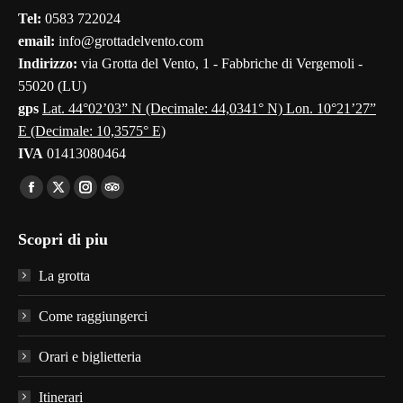
in
in
in
in
in
Tel:
0583 722024
new
new
new
new
new
email:
info@grottadelvento.com
window
window
window
window
window
Indirizzo:
via Grotta del Vento, 1 - Fabbriche di Vergemoli -
55020 (LU)
gps
Lat. 44°02’03” N (Decimale: 44,0341° N) Lon. 10°21’27”
E (Decimale: 10,3575° E)
IVA
01413080464
Find us on:
Facebook
X
Instagram
TripAdvisor
page
page
page
page
Scopri di piu
opens
opens
opens
opens
in
in
in
in
La grotta
new
new
new
new
window
window
window
window
Come raggiungerci
Orari e biglietteria
Itinerari