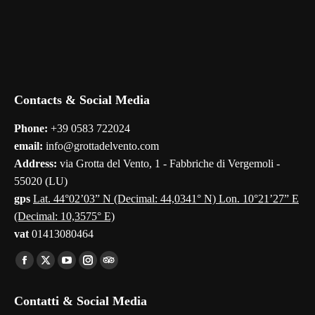
Contacts & Social Media
Phone:
+39 0583 722024
email:
info@grottadelvento.com
Address:
via Grotta del Vento, 1 - Fabbriche di Vergemoli -
55020 (LU)
gps
Lat. 44°02’03” N (Decimal: 44,0341° N) Lon. 10°21’27” E
(Decimal: 10,3575° E)
vat
01413080464
Find us on:
Facebook
X
YouTube
Instagram
TripAdvisor
page
page
page
page
page
Contatti & Social Media
opens
opens
opens
opens
opens