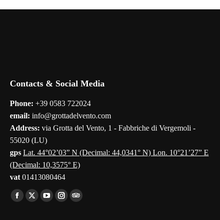
Contacts & Social Media
Phone:
+39 0583 722024
email:
info@grottadelvento.com
Address:
via Grotta del Vento, 1 - Fabbriche di Vergemoli -
55020 (LU)
gps
Lat. 44°02’03” N (Decimal: 44,0341° N) Lon. 10°21’27” E
(Decimal: 10,3575° E)
vat
01413080464
Find us on:
Facebook
X
YouTube
Instagram
TripAdvisor
page
page
page
page
page