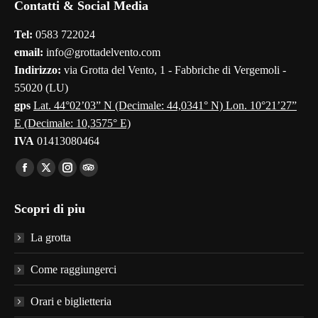
Contatti & Social Media
opens
opens
opens
opens
opens
in
in
in
in
in
Tel:
0583 722024
new
new
new
new
new
email:
info@grottadelvento.com
window
window
window
window
window
Indirizzo:
via Grotta del Vento, 1 - Fabbriche di Vergemoli -
55020 (LU)
gps
Lat. 44°02’03” N (Decimale: 44,0341° N) Lon. 10°21’27”
E (Decimale: 10,3575° E)
IVA
01413080464
Find us on:
Facebook
X
Instagram
TripAdvisor
page
page
page
page
Scopri di piu
opens
opens
opens
opens
in
in
in
in
La grotta
new
new
new
new
window
window
window
window
Come raggiungerci
Orari e biglietteria